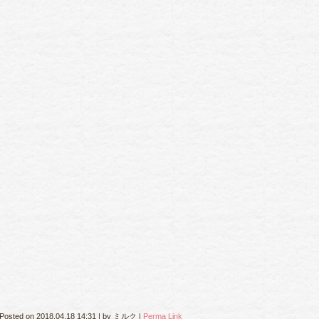
Posted on
2018.04.18 14:31
|
by
ミルク
|
Perma Link