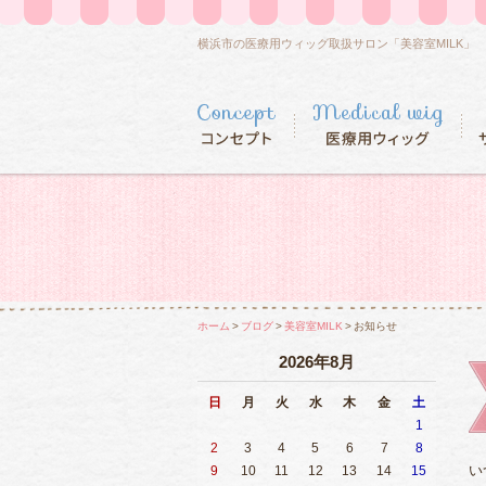
横浜市の医療用ウィッグ取扱サロン「美容室MILK」
ホーム
ブログ
美容室MILK
お知らせ
2026年8月
日
月
火
水
木
金
土
1
2
3
4
5
6
7
8
い
9
10
11
12
13
14
15