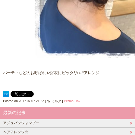
パーティなどのお呼ばれや浴衣にピッタリ⑅◡̈*アレンジ
Posted on
2017.07.07 21:22
|
by
ミルク
|
Perma Link
最新の記事
アジュバンシャンプー
ヘアアレンジ☆