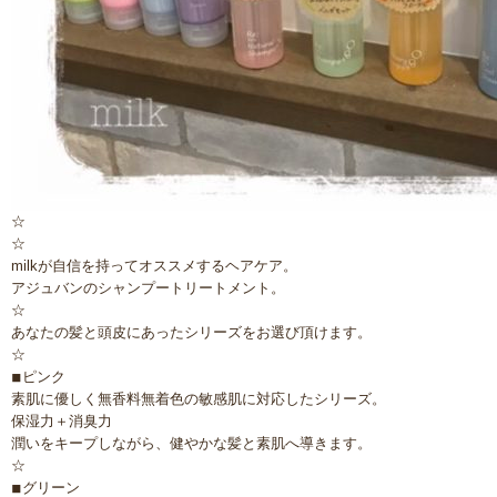
☆
☆
milkが自信を持ってオススメするヘアケア。
アジュバンのシャンプートリートメント。
☆
あなたの髪と頭皮にあったシリーズをお選び頂けます。
☆
◾︎ピンク
素肌に優しく無香料無着色の敏感肌に対応したシリーズ。
保湿力＋消臭力
潤いをキープしながら、健やかな髪と素肌へ導きます。
☆
◾︎グリーン